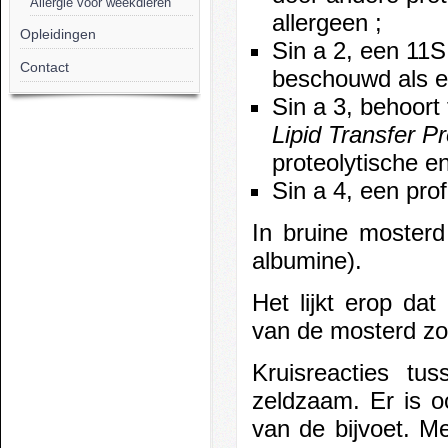
Allergie voor weekdieren
allergeen ;
Opleidingen
Sin a 2, een 11S
Contact
beschouwd als e
Sin a 3, behoort 
Lipid Transfer Pr
proteolytische e
Sin a 4, een profi
In bruine mosterd
albumine).
Het lijkt erop dat 
van de mosterd z
Kruisreacties tu
zeldzaam. Er is o
van de bijvoet. M