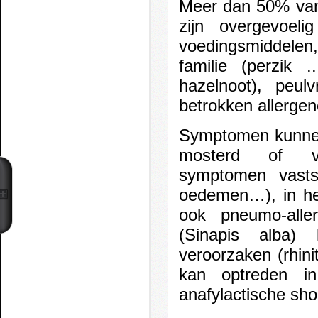
Meer dan 50% van 
zijn overgevoeli
voedingsmiddelen
familie (perzik
hazelnoot), peul
betrokken allergen
Symptomen kunnen
mosterd of 
symptomen vasts
oedemen…), in he
ook pneumo-alle
(Sinapis alba) 
veroorzaken (rhin
kan optreden in 
anafylactische sh