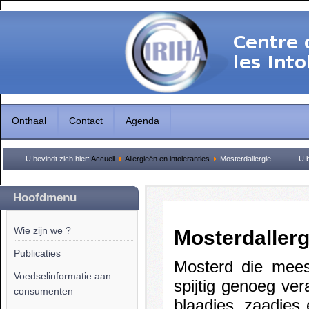
Onthaal
Contact
Agenda
U bevindt zich hier:
Accueil
Allergieën en intoleranties
Mosterdallergie
U b
Hoofdmenu
Wie zijn we ?
Mosterdallerg
Publicaties
Mosterd die mees
Voedselinformatie aan
spijtig genoeg ver
consumenten
blaadjes, zaadjes 