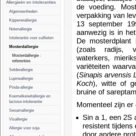
Allergieën en intoleranties
de voeding. Mos
Algemeenheden
verpakking van lev
Kippeneiallergie
13 september 19
Notenallergie
aanwezig is in he
Intolerantie voor sulfieten
De mosterdplant 
Mosterdallergie
(zoals radijs, v
Mosterdallergie :
waterkers, mierik
referenties
variëteiten waarv
Selderallergie
(
Sinapis arvensis 
Lupineallergie
Koch
), witte of 
Pinda-allergie
bruine of sareptam
Koemelkeiwitallergie en
lactose-intolerantie
Momenteel zijn er 
Sesamallergie
Sin a 1, een 2S 
Visallergie
resistent tijdens
Allergie voor soja
door andere prot